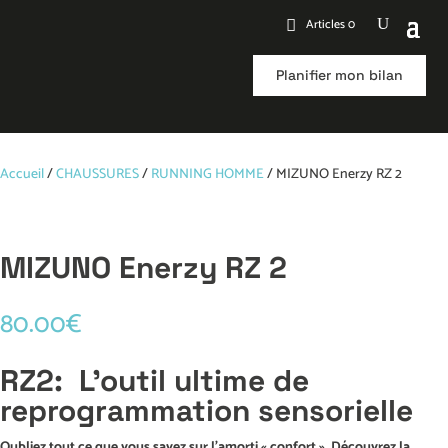
Articles 0
Planifier mon bilan
Accueil
/
CHAUSSURES
/
RUNNING HOMME
/ MIZUNO Enerzy RZ 2
MIZUNO Enerzy RZ 2
80.00
€
RZ2: L’outil ultime de
reprogrammation sensorielle
Oubliez tout ce que vous savez sur l’amorti « confort ». Découvrez la