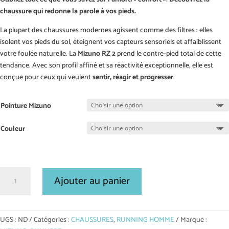
chaussure qui redonne la parole à vos pieds.
La plupart des chaussures modernes agissent comme des filtres : elles
isolent vos pieds du sol, éteignent vos capteurs sensoriels et affaiblissent
votre foulée naturelle. La
Mizuno RZ 2
prend le contre-pied total de cette
tendance. Avec son profil affiné et sa réactivité exceptionnelle, elle est
conçue pour ceux qui veulent
sentir, réagir et progresser
.
Pointure Mizuno
Couleur
quantité
Ajouter au panier
de
MIZUNO
Enerzy
RZ
UGS :
ND
Catégories :
CHAUSSURES
,
RUNNING HOMME
Marque :