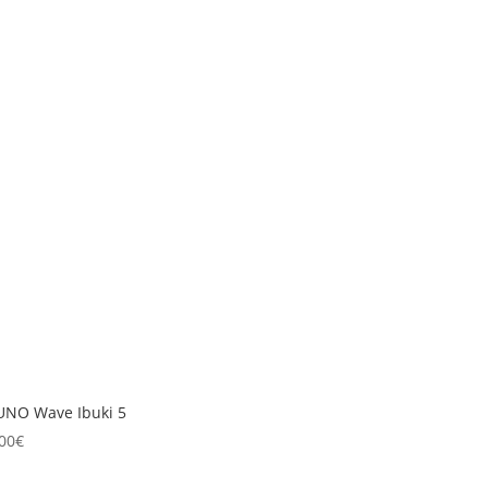
UNO Wave Ibuki 5
00
€