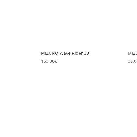
plus
ancien
MIZUNO Wave Rider 30
MIZU
160.00
€
80.0