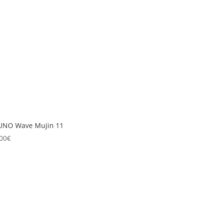
UNO Wave Mujin 11
00
€