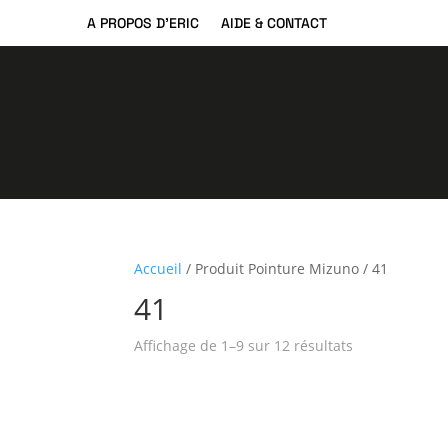
A PROPOS D’ERIC
AIDE & CONTACT
Accueil
/ Produit Pointure Mizuno / 41
41
Trié
Affichage de 1–9 sur 12 résultats
du
plus
récent
au