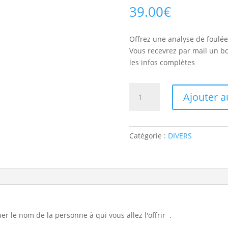
39.00
€
Offrez une analyse de foulée
Vous recevrez par mail un bon
les infos complètes
quantité
Ajouter a
de
Analyse
de
foulée
Catégorie :
DIVERS
et
bilan
à
offrir
en
cadeau
r le nom de la personne à qui vous allez l'offrir .