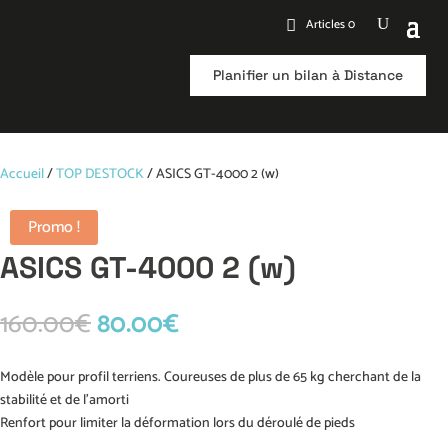
Articles 0
Planifier un bilan à Distance
Accueil
/
TOP DESTOCK
/ ASICS GT-4000 2 (w)
Promo !
ASICS GT-4000 2 (w)
Le
Le
160.00
€
80.00
€
prix
prix
initial
actuel
Modèle pour profil terriens. Coureuses de plus de 65 kg cherchant de la
était :
est :
stabilité et de l’amorti
160.00€.
80.00€.
Renfort pour limiter la déformation lors du déroulé de pieds