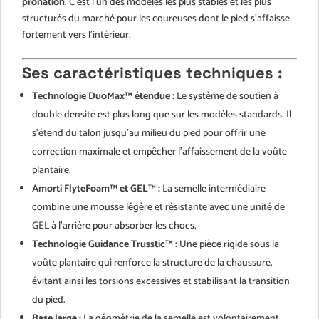
pronation
. C'est l'un des modèles les plus stables et les plus
structurés du marché pour les coureuses dont le pied s'affaisse
fortement vers l'intérieur.
Ses caractéristiques techniques :
Technologie DuoMax™ étendue :
Le système de soutien à
double densité est plus long que sur les modèles standards. Il
s'étend du talon jusqu'au milieu du pied pour offrir une
correction maximale et empêcher l'affaissement de la voûte
plantaire.
Amorti FlyteFoam™ et GEL™ :
La semelle intermédiaire
combine une mousse légère et résistante avec une unité de
GEL à l'arrière pour absorber les chocs.
Technologie Guidance Trusstic™ :
Une pièce rigide sous la
voûte plantaire qui renforce la structure de la chaussure,
évitant ainsi les torsions excessives et stabilisant la transition
du pied.
Base large :
La géométrie de la semelle est volontairement