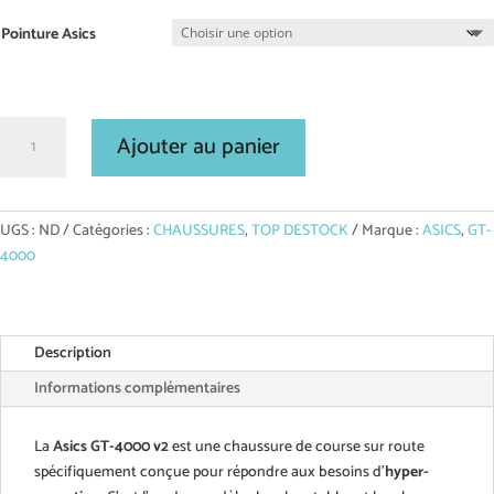
Pointure Asics
quantité
Ajouter au panier
de
ASICS
GT-
4000
UGS :
ND
Catégories :
CHAUSSURES
,
TOP DESTOCK
Marque :
ASICS
,
GT-
2
4000
(w)
Description
Informations complémentaires
La
Asics GT-4000 v2
est une chaussure de course sur route
spécifiquement conçue pour répondre aux besoins d'
hyper-