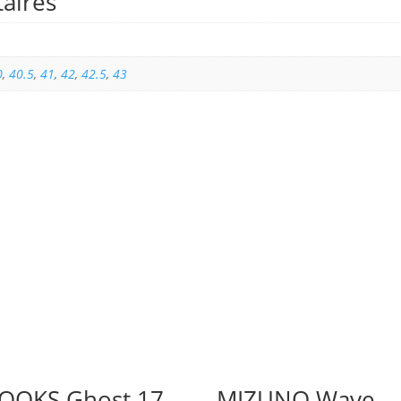
aires
0
,
40.5
,
41
,
42
,
42.5
,
43
OOKS Ghost 17
MIZUNO Wave