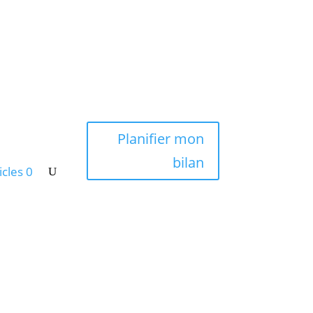
 propos d’Eric
Planifier mon
Mon Compte
bilan
icles 0
 propos d’Eric
Mon Compte