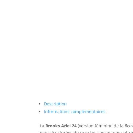
Description
Informations complémentaires
La
Brooks Ariel 24
(version féminine de la
Beas
plus structurées du marché, conçue pour offrir