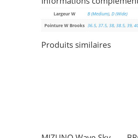
Informations complément
Largeur W
B (Medium)
,
D (Wide)
Pointure W Brooks
36.5
,
37.5
,
38
,
38.5
,
39
,
4
Produits similaires
MIZUNO Wave Sky
BR