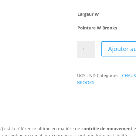
Largeur W
Pointure W Brooks
quantité
Ajouter a
de
BROOKS
Ariel
GTS
UGS :
ND
Catégories :
CHAUS
24
BROOKS
(w)
t
) est la référence ultime en matière de
contrôle de mouvement
e
 un soutien maximal aux coureuses ayant une forte instabilité.