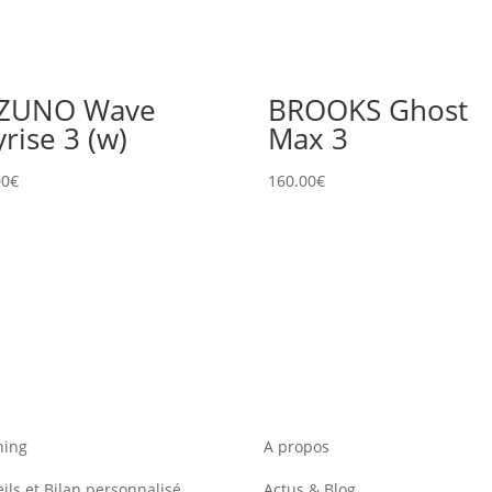
ZUNO Wave
BROOKS Ghost
yrise 3 (w)
Max 3
00
€
160.00
€
hing
A propos
ils et Bilan personnalisé
Actus & Blog