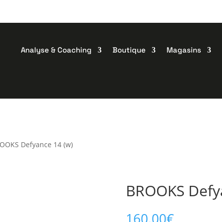
Analyse & Coaching
Boutique
Magasins
OOKS Defyance 14 (w)
BROOKS Defya
160.00
€