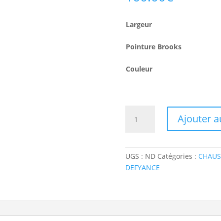
Largeur
Pointure Brooks
Couleur
quantité
Ajouter a
de
BROOKS
Defyance
14
UGS :
ND
Catégories :
CHAUS
(w)
DEFYANCE