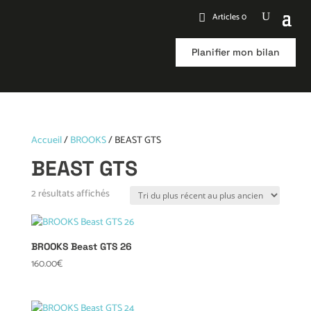
Articles 0
Planifier mon bilan
Accueil
/
BROOKS
/ BEAST GTS
BEAST GTS
Trié
2 résultats affichés
du
plus
récent
BROOKS Beast GTS 26
au
160.00
€
plus
ancien