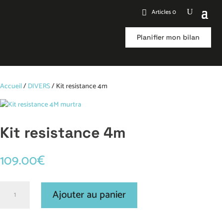
Articles 0
Planifier mon bilan
Accueil
/
DIVERS
/ Kit resistance 4m
Kit resistance 4m
109.00
€
quantité
Ajouter au panier
de
Kit
resistance