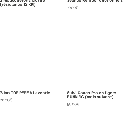
2 Mousquetons Murtra
Séance Renfos fonctionnels
(résistance 12 KN)
10.00
€
Bilan TOP PERF à Laventie
Suivi Coach Pro en ligne:
RUNNING (mois suivant)
20.00
€
50.00
€