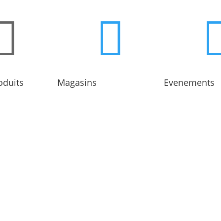


oduits
Magasins
Evenements