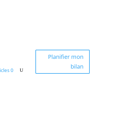
 propos d’Eric
Planifier mon
Mon Compte
bilan
icles 0
 propos d’Eric
Mon Compte